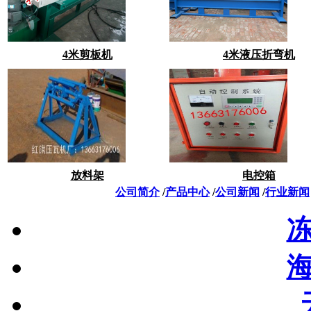
4米剪板机
4米液压折弯机
放料架
电控箱
公司简介
/
产品中心
/
公司新闻
/
行业新闻