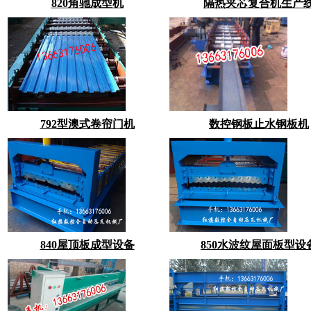
820角驰成型机
隔热夹芯复合机生产
792型澳式卷帘门机
数控钢板止水钢板机
840屋顶板成型设备
850水波纹屋面板型设